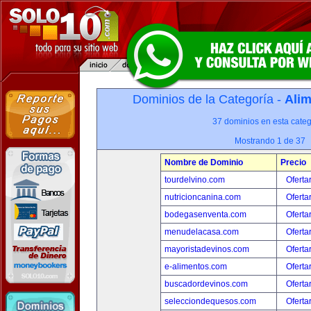
Dominios de la Categoría -
Alim
37 dominios en esta categ
Mostrando 1 de 37
Nombre de Dominio
Precio
tourdelvino.com
Oferta
nutricioncanina.com
Oferta
bodegasenventa.com
Oferta
menudelacasa.com
Oferta
mayoristadevinos.com
Oferta
e-alimentos.com
Oferta
buscadordevinos.com
Oferta
selecciondequesos.com
Oferta