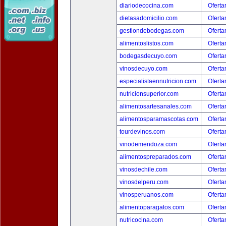
diariodecocina.com
Oferta
dietasadomicilio.com
Oferta
gestiondebodegas.com
Oferta
alimentoslistos.com
Oferta
bodegasdecuyo.com
Oferta
vinosdecuyo.com
Oferta
especialistaennutricion.com
Oferta
nutricionsuperior.com
Oferta
alimentosartesanales.com
Oferta
alimentosparamascotas.com
Oferta
tourdevinos.com
Oferta
vinodemendoza.com
Oferta
alimentospreparados.com
Oferta
vinosdechile.com
Oferta
vinosdelperu.com
Oferta
vinosperuanos.com
Oferta
alimentoparagatos.com
Oferta
nutricocina.com
Oferta