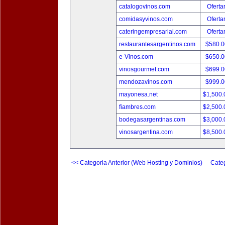
catalogovinos.com
Oferta
comidasyvinos.com
Oferta
cateringempresarial.com
Oferta
restaurantesargentinos.com
$580.
e-Vinos.com
$650.
vinosgourmet.com
$699.
mendozavinos.com
$999.
mayonesa.net
$1,500
fiambres.com
$2,500
bodegasargentinas.com
$3,000
vinosargentina.com
$8,500
<< Categoria Anterior (Web Hosting y Dominios)
Categ