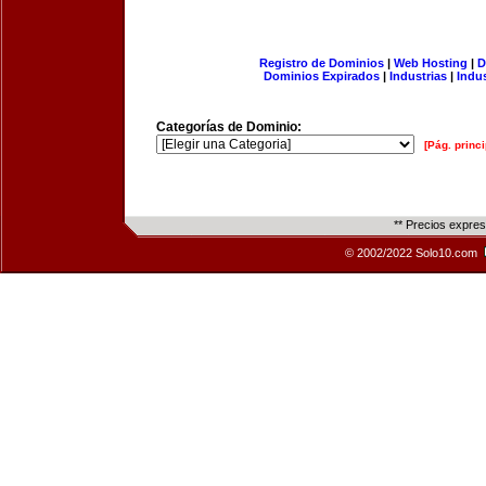
Registro de Dominios
|
Web Hosting
|
D
Dominios Expirados
|
Industrias
|
Indu
Categorías de Dominio:
[Pág. princi
** Precios expre
© 2002/2022 Solo10.com