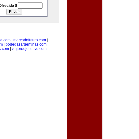
Ofrecido $
ia.com
|
mercadofuturo.com
|
om
|
bodegasargentinas.com
|
s.com
|
viajeroejecutivo.com
|