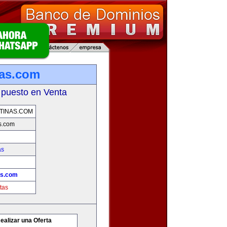
nas.com
 puesto en Venta
TINAS.COM
s.com
as
as.com
tas
ealizar una Oferta