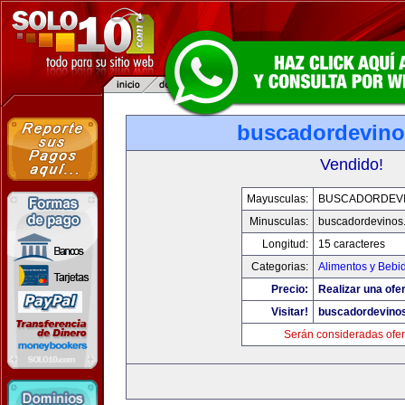
buscadordevin
Vendido!
Mayusculas:
BUSCADORDEV
Minusculas:
buscadordevinos
Longitud:
15 caracteres
Categorias:
Alimentos y Bebi
Precio:
Realizar una ofer
Visitar!
buscadordevino
Serán consideradas ofer