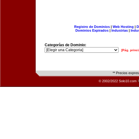
Registro de Dominios
|
Web Hosting
|
D
Dominios Expirados
|
Industrias
|
Indu
Categorías de Dominio:
[Pág. princi
** Precios expre
© 2002/2022 Solo10.com