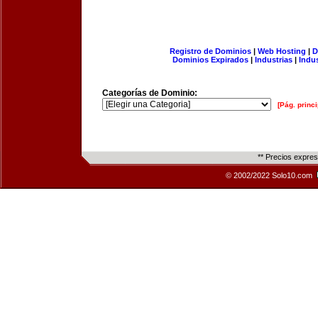
Registro de Dominios
|
Web Hosting
|
D
Dominios Expirados
|
Industrias
|
Indu
Categorías de Dominio:
[Pág. princi
** Precios expre
© 2002/2022 Solo10.com