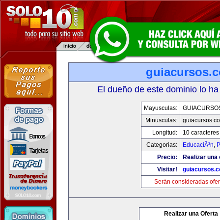
guiacursos.
El dueño de este dominio lo ha
Mayusculas:
GUIACURSO
Minusculas:
guiacursos.c
Longitud:
10 caracteres
Categorias:
EducaciÃ³n
,
P
Precio:
Realizar una 
Visitar!
guiacursos.
Serán consideradas ofer
Realizar una Oferta