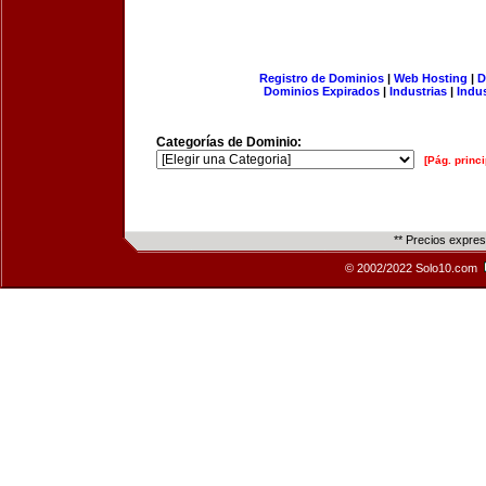
Registro de Dominios
|
Web Hosting
|
D
Dominios Expirados
|
Industrias
|
Indu
Categorías de Dominio:
[Pág. princi
** Precios expre
© 2002/2022 Solo10.com