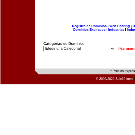
Registro de Dominios
|
Web Hosting
|
D
Dominios Expirados
|
Industrias
|
Indu
Categorías de Dominio:
[Pág. princi
** Precios expre
© 2002/2022 Solo10.com