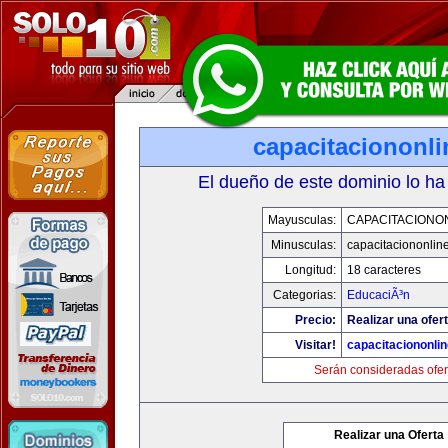
capacitaciononl
El dueño de este dominio lo ha
Mayusculas:
CAPACITACIONO
Minusculas:
capacitaciononlin
Longitud:
18 caracteres
Categorias:
EducaciÃ³n
Precio:
Realizar una ofert
Visitar!
capacitaciononli
Serán consideradas ofer
Realizar una Oferta