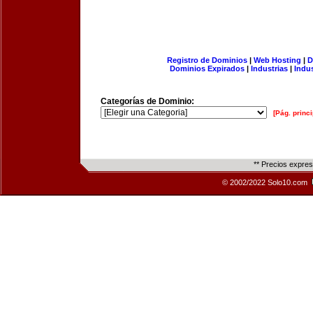
Registro de Dominios
|
Web Hosting
|
D
Dominios Expirados
|
Industrias
|
Indu
Categorías de Dominio:
[Pág. princi
** Precios expre
© 2002/2022 Solo10.com